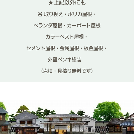
屋根
★上記以外にも
谷 取り換え・ポリカ屋根・
棟屋根
の
ベランダ屋根・
カーポート屋根
も
カラーベスト屋根・
え工事
セメント屋根・金属屋根・板金屋根・
瓦
り
外壁ペンキ塗装
ンス屋根全体
（点検・見積り無料です）
外装
め箇所
山門
命
ました
から
箇所の修繕