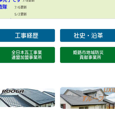
7/8更新
査隊
7/6更新
5/2更新
 瓦工事
4/24更新
4/18更新
の瓦
工事経歴
社史・沿革
4/15更新
生
4/7更新
3/25更新
全日本瓦工事業
姫路市地域防災
きさせる
3/17更新
連盟加盟事業所
貢献事業所
板も
3/10更新
き替え
3/6更新
が最適
1/23更新
に着手
12/26更新
根 修繕
12/25更新
葺き
12/10更新
さま
11/3更新
工事
９/20更新