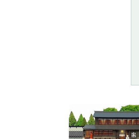
新築住宅
お寺の瓦
本日は寄
和瓦葺き
金属屋根
瓦ふきか
本日は棟
谷と雨漏
メンテナ
気になる
細かい納
お寺さま
屋根の寿
間に合い
谷 修理
夏の屋根
やね劣化