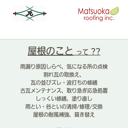
様の修理
の箇所
 宮倉庫
間に合って
高い部材
屋根のこと
??
って
心,長年の雨漏り
社の屋根
雨漏り原因しらべ、気になる所の点検
着手
割れ瓦の取換え、
門の修復・補強から
瓦の並びズレ・波打ちの修繕
根工事
古瓦メンテナンス、取り急ぎ応急処置
根に着手
気になる箇所
しっくい修繕、塗り直し
瓦
雨とい・谷といの清掃/修理/交換
門工事
屋根の耐風補強、葺き替え
くい