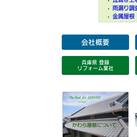
雨漏り調
金属屋根
お寺本堂
波形鋼鈑
軒先付近
会社概要
屋根の再
やね改修
兵庫県 登録
瓦を長生
リフォーム業社
ポリカ波
入母屋ふ
この時期
新築住宅
弓道場 屋
S瓦 混ぜ
近隣の皆
葺き替え