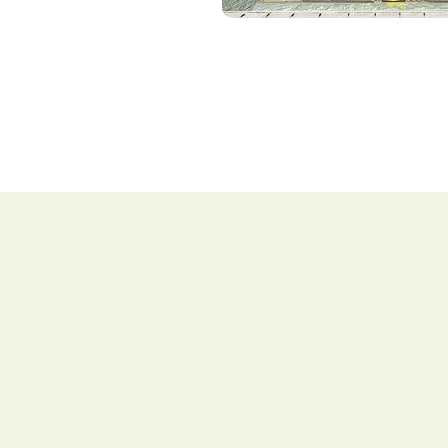
数寄屋メ
築70年
カラーベ
晴れ続き
６月別荘
神社は素
絶好のシ
最小範囲
傷んだ箇
老朽化し
屋根メン
雨漏り：
瓦工事も
大きな倉
修理のご
主屋と倉