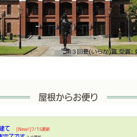
屋根からお便り
屋建て
[New!]7/15更新
事完了です