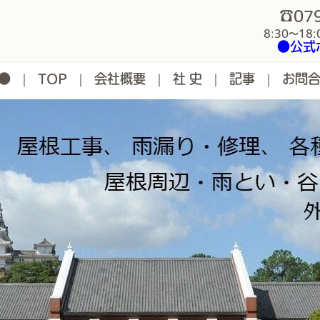
☎079
8:30～18
●公式
●
TOP
会社概要
社 史
記事
お問