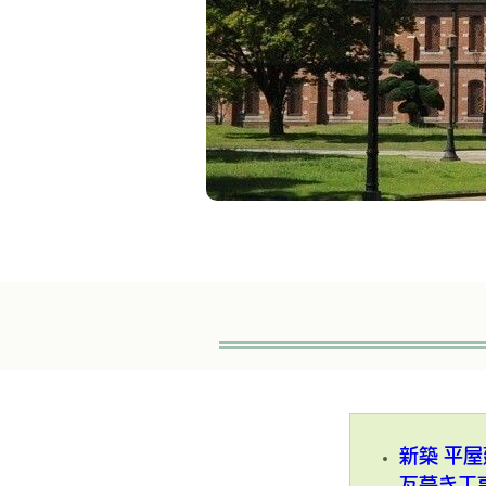
新築 平
瓦葺き工