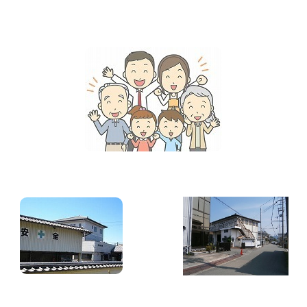
ンテナンス
9/19更新
理
9/13更新
9/11更新
ま
いりもや）
ローン
の修繕
工事
新築工事
んだ瓦
復
メンテ
工事
繕
に完成予定
順調