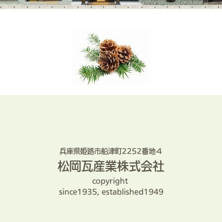
ンテナンス
入母屋メンテ
スト屋根
の葺き替え
地の山荘屋根
屋根
ーズン
で最小コスト
所の修繕
た谷
テナンス
兵庫県姫路市船津町2252番地４
原因特定
松岡瓦産業株式会社
完成
庫屋根
copyright
since1935, established1949
依頼
庫の屋根