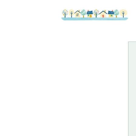
全て補習
寒冷地仕
経年劣化
この度は
雨の日に
耐久性の
これで安
順調・神
下屋根に
今年は山
旧家の屋
神社の屋
長い間 
本日は棟
お寺の山
面戸しっ