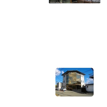
屋根のメ
雨漏り修
雨 樋
ご近所さ
入母屋（
塀の修理
高台でド
劣化箇所
葺き替え
県外にて
経年で緩
山門の修
大屋根の
山門の瓦
手水舎 修
GWまで
着手して